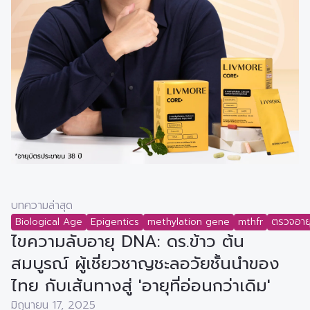
บทความล่าสุด
Biological Age
Epigentics
methylation gene
mthfr
ตรวจอาย
ไขความลับอายุ DNA: ดร.ข้าว ต้น
สมบูรณ์ ผู้เชี่ยวชาญชะลอวัยชั้นนำของ
ไทย กับเส้นทางสู่ 'อายุที่อ่อนกว่าเดิม'
มิถุนายน 17, 2025